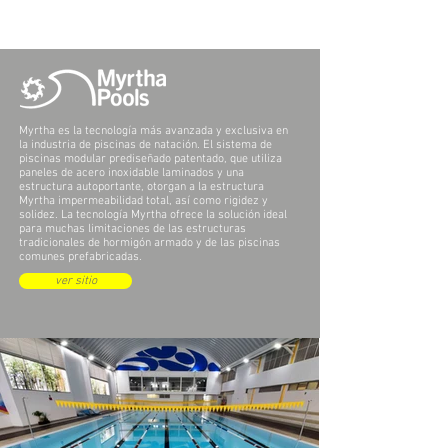
Myrtha es la tecnología más avanzada y exclusiva en
la industria de piscinas de natación. El sistema de
piscinas modular prediseñado patentado, que utiliza
paneles de acero inoxidable laminados y una
estructura autoportante, otorgan a la estructura
Myrtha impermeabilidad total, así como rigidez y
solidez. La tecnología Myrtha ofrece la solución ideal
para muchas limitaciones de las estructuras
tradicionales de hormigón armado y de las piscinas
comunes prefabricadas.
ver sitio