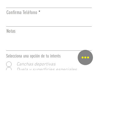
Confirma Teléfono
Notas
Selecciona una opción de tu interés
Canchas deportivas
Duela y superficies especiales
Equipo deportivo
Equipamiento para estadios
Espacios en residenciales
Paquete Basquetbol
Parques lineales
Pasto sintético
Piscinas
Piso para gimnasio
Pistas de atletismo
Proyecto para centros deportivos
Proyecto SEDATU