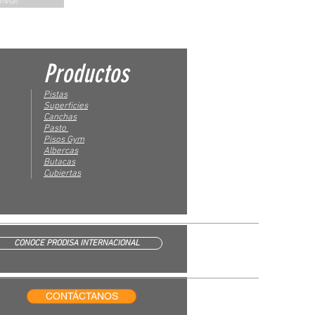
nviar
Productos
Pistas
Superficies
Canchas
Pasto
Pisos Gym
Albercas
Butacas
Cubiertas
CONOCE PRODISA INTERNACIONAL
CONTÁCTANOS