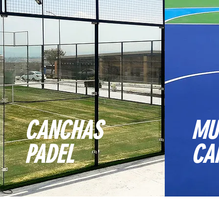
CANCHAS
MU
PADEL
CA