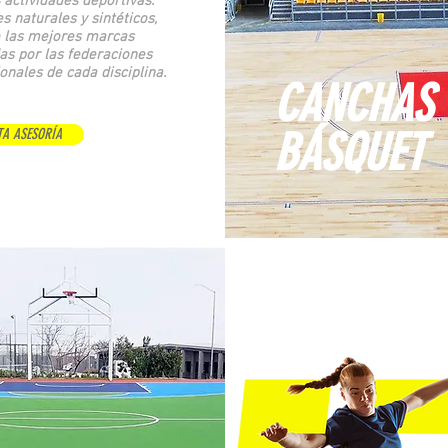
 actividades deportivas.
s naturales y sintéticos,
 las mejores marcas
s por las federaciones
onales de cada disciplina.
CANCHAS
​BÁSQUET
TA ASESORÍA