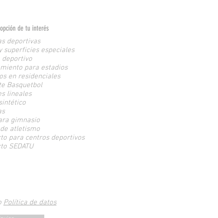
opción de tu interés
s deportivas
y superficies especiales
 deportivo
miento para estadios
os en residenciales
e Basquetbol
s lineales
sintético
as
ara gimnasio
 de atletismo
to para centros deportivos
cto SEDATU
o
Política de datos