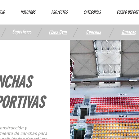
ICIO
NOSOTROS
PROYECTOS
CATEGORÍAS
EQUIPO DEPORT
Superficies
Pisos Gym
Canchas
Butacas
NCHAS
PORTIVAS
construcción y
iento de canchas para