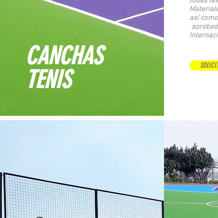
todas las
Materiale
así como
aprobada
Internaci
CANCHAS
SOLICI
TENIS