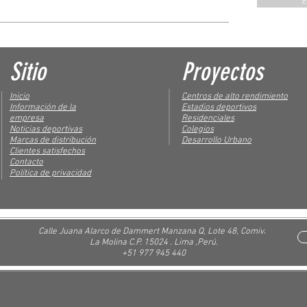
E
Sitio
Proyectos
Inicio
Centros de alto rendimiento
Información de la
Estadios deportivos
empresa
Residenciales
Noticias deportivas
Colegios
Marcas de distribución
Desarrollo Urbano
Clientes satisfechos
Contacto
Política de privacidad
Calle Juana Alarco de Dammert Manzana Q, Lote 48, Comiva
La Molina C.P. 15024 . Lima ,Perú.
+51 977 945 440