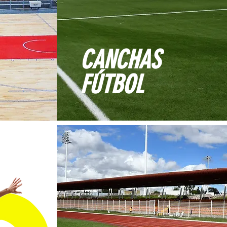
CANCHAS
​FÚTBOL