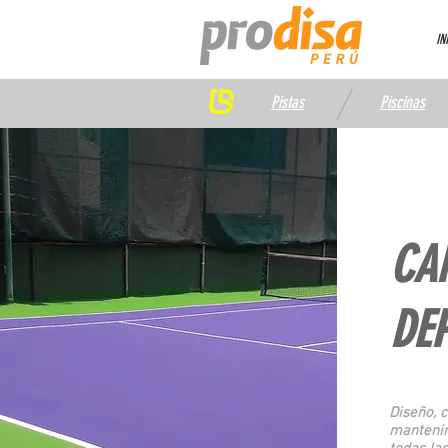
IN
Pistas
Piscinas
CA
DE
Diseño, 
mantenim