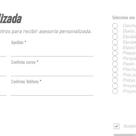
lizada
Selecciona una 
Cancha
Duela 
tros para recibir asesoría personalizada.
Equipo
Equipa
Apellido
Espaci
Paquet
Parque
Confirma correo
Pasto 
Piscin
Piso p
Pistas
Confirma Teléfono
Proyec
Proye
Acept